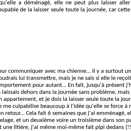
u'elle a déménagé, elle ne peut plus laisser alle
coupable de la laisser seule toute la journée, car cette
our communiquer avec ma chienne... Il y a surtout u
drais lui transmettre, mais je ne sais si elle le reçoit
mportement pour autant... En fait, jusqu'à présent j'
a laissais dehors dans la journée sans problème, mais 
appartement, et je dois la laisser seule toute la jo
Je me culpabilise beaucoup à l'idée qu'elle se force à 
n retour... Cela fait 6 semaines que j'ai emménagé, e
relage, et un deuxième voire un troisième dans son pan
 une litière, j'ai même moi-même fait pipi dedans (!!