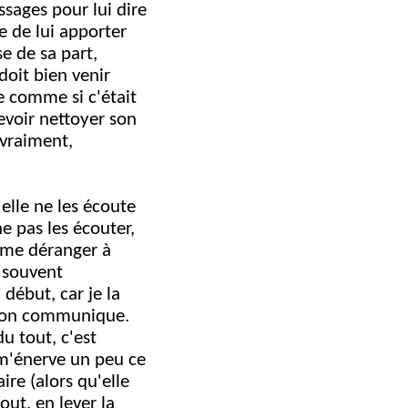
sages pour lui dire
e de lui apporter
se de sa part,
doit bien venir
ne comme si c'était
devoir nettoyer son
 vraiment,
elle ne les écoute
ne pas les écouter,
s me déranger à
i souvent
début, car je la
qu'on communique.
u tout, c'est
a m'énerve un peu ce
ire (alors qu'elle
out, en lever la