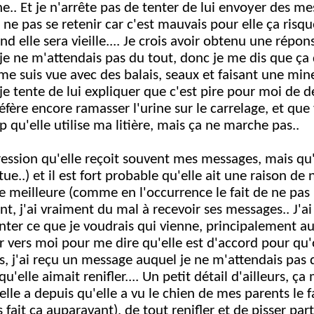
. Et je n'arrête pas de tenter de lui envoyer des mes
 ne pas se retenir car c'est mauvais pour elle ça risqu
 elle sera vieille.... Je crois avoir obtenu une répon
je ne m'attendais pas du tout, donc je me dis que ça 
e me suis vue avec des balais, seaux et faisant une mi
 je tente de lui expliquer que c'est pire pour moi de 
réfère encore ramasser l'urine sur le carrelage, et que
 qu'elle utilise ma litière, mais ça ne marche pas..
ression qu'elle reçoit souvent mes messages, mais qu'
êtue..) et il est fort probable qu'elle ait une raison de 
se meilleure (comme en l'occurrence le fait de ne pa
t, j'ai vraiment du mal à recevoir ses messages.. J'a
nter ce que je voudrais qui vienne, principalement au 
er vers moi pour me dire qu'elle est d'accord pour 
s, j'ai reçu un message auquel je ne m'attendais pas d
u'elle aimait renifler.... Un petit détail d'ailleurs, ç
e a depuis qu'elle a vu le chien de mes parents le fa
 fait ça auparavant), de tout renifler et de pisser part