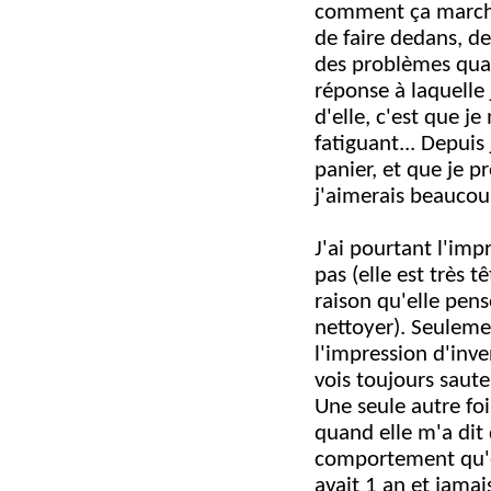
comment ça marche.
de faire dedans, de
des problèmes quand
réponse à laquelle 
d'elle, c'est que j
fatiguant... Depuis
panier, et que je p
j'aimerais beaucoup
J'ai pourtant l'imp
pas (elle est très t
raison qu'elle pen
nettoyer). Seulemen
l'impression d'inve
vois toujours saut
Une seule autre foi
quand elle m'a dit q
comportement qu'ell
avait 1 an et jamais